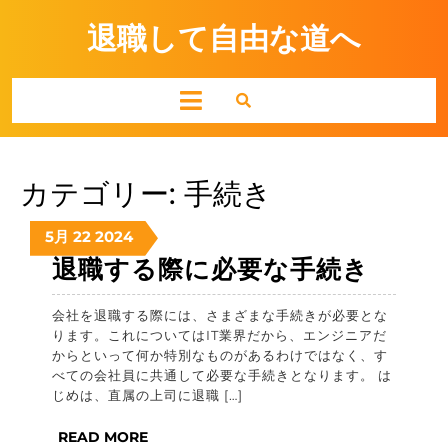
Skip
to
退職して自由な道へ
content
Open
Button
カテゴリー:
手続き
2024-
2024-
2024-
5月
22
2024
05-
05-
05-
退
退職する際に必要な手続き
22
22
22
職
会社を退職する際には、さまざまな手続きが必要とな
す
ります。これについてはIT業界だから、エンジニアだ
る
からといって何か特別なものがあるわけではなく、す
べての会社員に共通して必要な手続きとなります。 は
際
じめは、直属の上司に退職 […]
に
READ
READ MORE
必