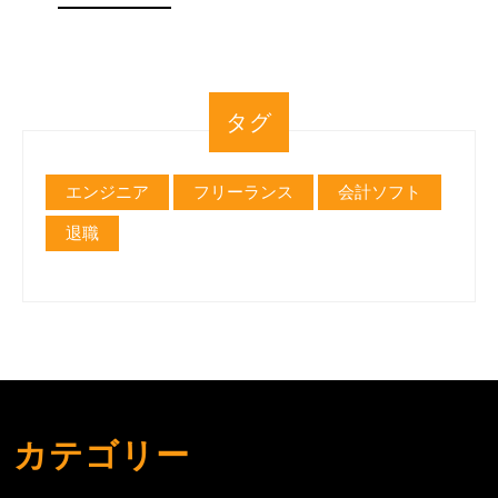
MORE
要
な
手
タグ
続
き
エンジニア
フリーランス
会計ソフト
退職
カテゴリー