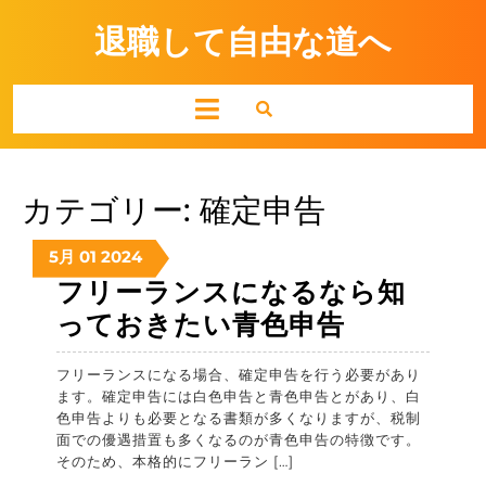
Skip
to
退職して自由な道へ
content
Open
Button
カテゴリー:
確定申告
2024-
2024-
2024-
5月
01
2024
05-
05-
05-
フリーランスになるなら知
01
01
01
フ
っておきたい青色申告
リ
フリーランスになる場合、確定申告を行う必要があり
ー
ます。確定申告には白色申告と青色申告とがあり、白
ラ
色申告よりも必要となる書類が多くなりますが、税制
面での優遇措置も多くなるのが青色申告の特徴です。
ン
そのため、本格的にフリーラン […]
ス