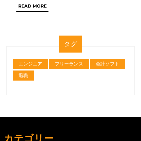
READ
READ MORE
に
MORE
な
る
な
タグ
ら
知
エンジニア
フリーランス
会計ソフト
っ
て
退職
お
き
た
い
青
色
カテゴリー